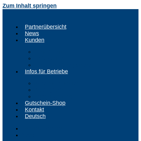
Zum Inhalt springen
Partnerübersicht
News
Kunden
Kunden-Info
FAQ Kunden
FördeCARD registrieren
Infos für Betriebe
Akzeptanzpartner
Arbeitgeber
Terminbuchung
Gutschein-Shop
Kontakt
Deutsch
Partnerübersicht
News