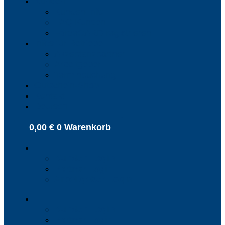
Kunden
Kunden-Info
FAQ Kunden
FördeCARD registrieren
Infos für Betriebe
Akzeptanzpartner
Arbeitgeber
Terminbuchung
Gutschein-Shop
Kontakt
Deutsch
0,00
€
0
Warenkorb
Kunden Login
Partner Login
Arbeitgeber Login
Kunden Login
Partner Login