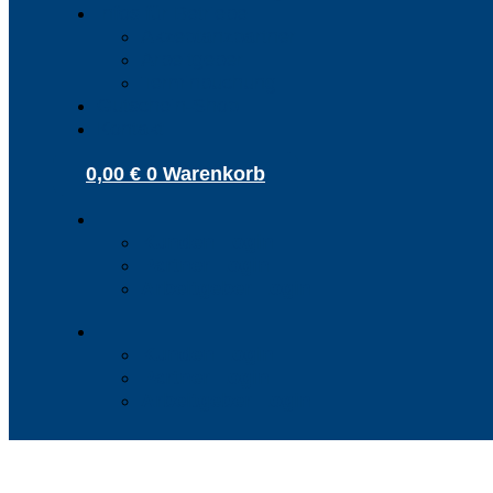
Infos für Betriebe
Akzeptanzpartner
Arbeitgeber
Terminbuchung
Gutschein-Shop
Kontakt
0,00
€
0
Warenkorb
Kunden Login
Partner Login
Arbeitgeber Login
Kunden Login
Partner Login
Arbeitgeber Login