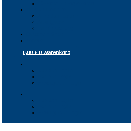
FördeCARD registrieren
Infos für Betriebe
Akzeptanzpartner
Arbeitgeber
Terminbuchung
Gutschein-Shop
Kontakt
0,00
€
0
Warenkorb
Kunden Login
Partner Login
Arbeitgeber Login
Kunden Login
Partner Login
Arbeitgeber Login