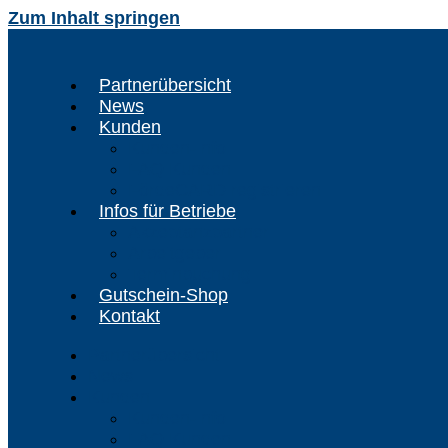
Zum Inhalt springen
Partnerübersicht
News
Kunden
Kunden-Info
FAQ Kunden
FördeCARD registrieren
Infos für Betriebe
Akzeptanzpartner
Arbeitgeber
Terminbuchung
Gutschein-Shop
Kontakt
Partnerübersicht
News
Kunden
Kunden-Info
FAQ Kunden