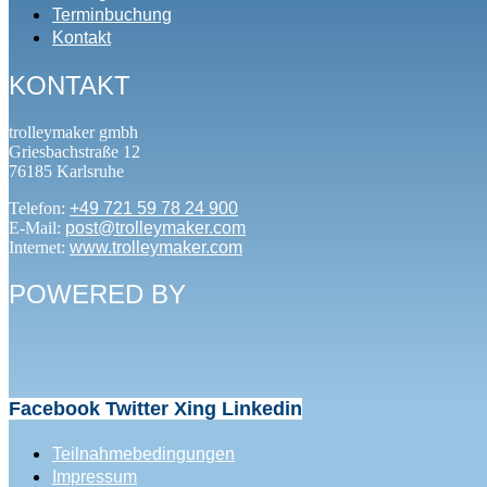
Terminbuchung
Kontakt
KONTAKT
trolleymaker gmbh
Griesbachstraße 12
76185 Karlsruhe
Telefon:
+49 721 59 78 24 900
E-Mail:
post@trolleymaker.com
Internet:
www.trolleymaker.com
POWERED BY
Facebook
Twitter
Xing
Linkedin
Teilnahmebedingungen
Impressum