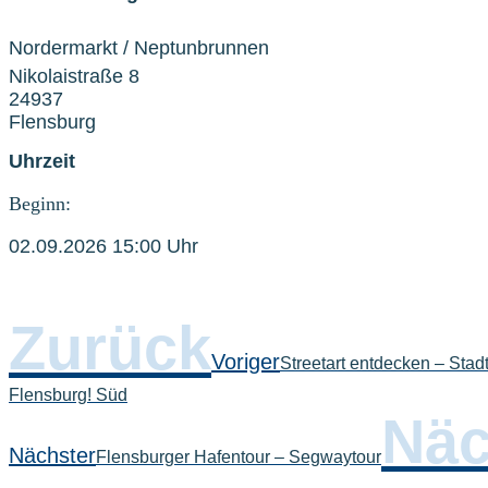
Nordermarkt / Neptunbrunnen
Nikolaistraße 8
24937
Flensburg
Uhrzeit
Beginn:
02.09.2026 15:00 Uhr
Zurück
Voriger
Streetart entdecken – St
Flensburg! Süd
Näc
Nächster
Flensburger Hafentour – Segwaytour