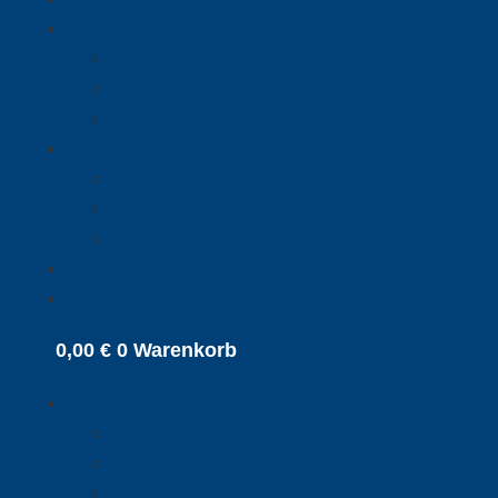
Kunden
Kunden-Info
FAQ Kunden
FördeCARD registrieren
Infos für Betriebe
Akzeptanzpartner
Arbeitgeber
Terminbuchung
Gutschein-Shop
Kontakt
0,00
€
0
Warenkorb
Kunden Login
Partner Login
Arbeitgeber Login