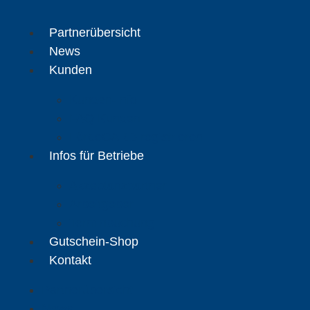
Zum
Inhalt
Partnerübersicht
springen
News
Kunden
Kunden-Info
FAQ Kunden
FördeCARD registrieren
Infos für Betriebe
Akzeptanzpartner
Arbeitgeber
Terminbuchung
Gutschein-Shop
Kontakt
Partnerübersicht
News