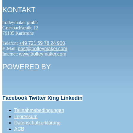
KONTAKT
trolleymaker gmbh
Griesbachstraße 12
76185 Karlsruhe
Telefon:
+49 721 59 78 24 900
E-Mail:
post@trolleymaker.com
Internet:
www.trolleymaker.com
POWERED BY
Facebook
Twitter
Xing
Linkedin
Teilnahmebedingungen
Impressum
Datenschutzerklärung
AGB