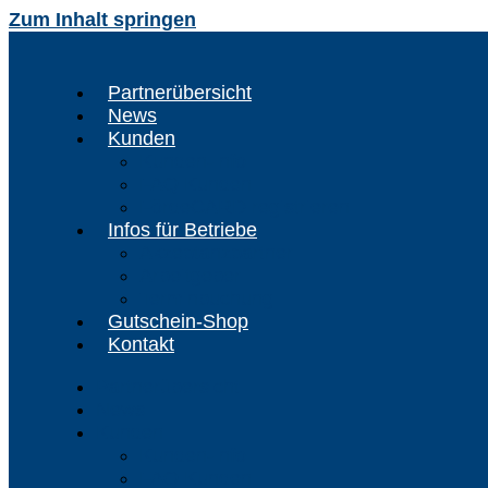
Zum Inhalt springen
Partnerübersicht
News
Kunden
Kunden-Info
FAQ Kunden
FördeCARD registrieren
Infos für Betriebe
Akzeptanzpartner
Arbeitgeber
Terminbuchung
Gutschein-Shop
Kontakt
Partnerübersicht
News
Kunden
Kunden-Info
FAQ Kunden