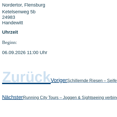
Nordertor, Flensburg
Ketelsenweg 5b
24983
Handewitt
Uhrzeit
Beginn:
06.09.2026 11:00 Uhr
Zurück
Voriger
Schillernde Riesen – Seif
Nächster
Running City Tours – Joggen & Sightseeing verbi