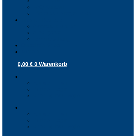
Kunden-Info
FAQ Kunden
FördeCARD registrieren
Infos für Betriebe
Akzeptanzpartner
Arbeitgeber
Terminbuchung
Gutschein-Shop
Kontakt
0,00
€
0
Warenkorb
Kunden Login
Partner Login
Arbeitgeber Login
Kunden Login
Partner Login
Arbeitgeber Login