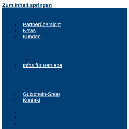
Zum Inhalt springen
Partnerübersicht
News
Kunden
Kunden-Info
FAQ Kunden
FördeCARD registrieren
Infos für Betriebe
Akzeptanzpartner
Arbeitgeber
Terminbuchung
Gutschein-Shop
Kontakt
Partnerübersicht
News
Kunden