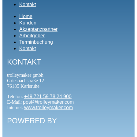
Kontakt
Home
Kunden
Akzeptanzpartner
Arbeitgeber
Terminbuchung
Kontakt
KONTAKT
trolleymaker gmbh
Griesbachstraße 12
76185 Karlsruhe
Telefon:
+49 721 59 78 24 900
E-Mail:
post@trolleymaker.com
Internet:
www.trolleymaker.com
POWERED BY