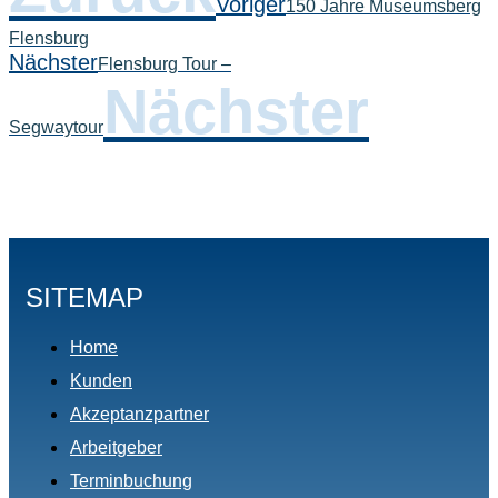
Voriger
150 Jahre Museumsberg
Flensburg
Nächster
Flensburg Tour –
Nächster
Segwaytour
SITEMAP
Home
Kunden
Akzeptanzpartner
Arbeitgeber
Terminbuchung