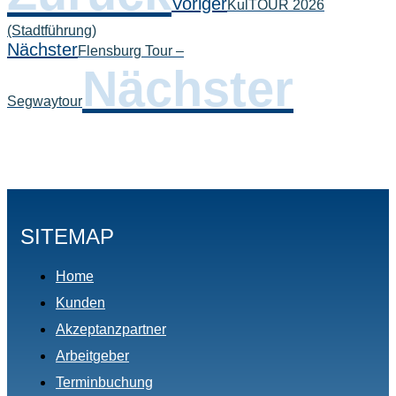
Voriger
KulTOUR 2026
(Stadtführung)
Nächster
Flensburg Tour –
Nächster
Segwaytour
SITEMAP
Home
Kunden
Akzeptanzpartner
Arbeitgeber
Terminbuchung