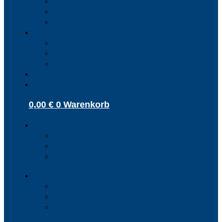
Kunden-Info
FAQ Kunden
FördeCARD registrieren
Infos für Betriebe
Akzeptanzpartner
Arbeitgeber
Terminbuchung
Gutschein-Shop
Kontakt
0,00
€
0
Warenkorb
Kunden Login
Partner Login
Arbeitgeber Login
Kunden Login
Partner Login
Arbeitgeber Login