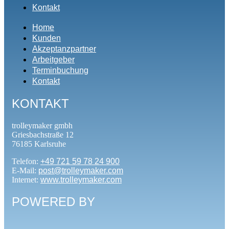
Kontakt
Home
Kunden
Akzeptanzpartner
Arbeitgeber
Terminbuchung
Kontakt
KONTAKT
trolleymaker gmbh
Griesbachstraße 12
76185 Karlsruhe
Telefon:
+49 721 59 78 24 900
E-Mail:
post@trolleymaker.com
Internet:
www.trolleymaker.com
POWERED BY