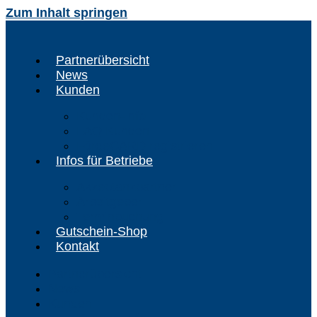
Zum Inhalt springen
Partnerübersicht
News
Kunden
Kunden-Info
FAQ Kunden
FördeCARD registrieren
Infos für Betriebe
Akzeptanzpartner
Arbeitgeber
Terminbuchung
Gutschein-Shop
Kontakt
Partnerübersicht
News
Kunden