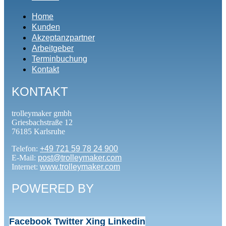
Home
Kunden
Akzeptanzpartner
Arbeitgeber
Terminbuchung
Kontakt
KONTAKT
trolleymaker gmbh
Griesbachstraße 12
76185 Karlsruhe
Telefon:
+49 721 59 78 24 900
E-Mail:
post@trolleymaker.com
Internet:
www.trolleymaker.com
POWERED BY
Facebook
Twitter
Xing
Linkedin