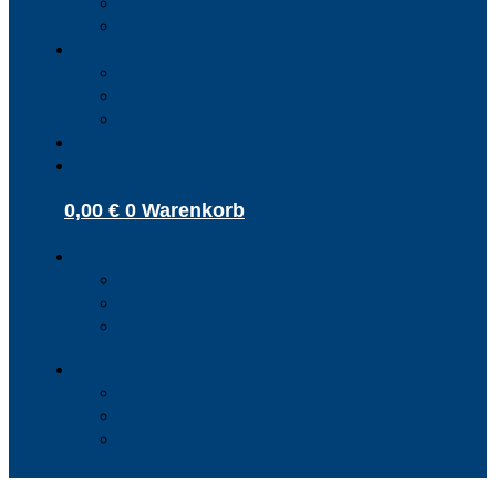
FAQ Kunden
FördeCARD registrieren
Infos für Betriebe
Akzeptanzpartner
Arbeitgeber
Terminbuchung
Gutschein-Shop
Kontakt
0,00
€
0
Warenkorb
Kunden Login
Partner Login
Arbeitgeber Login
Kunden Login
Partner Login
Arbeitgeber Login