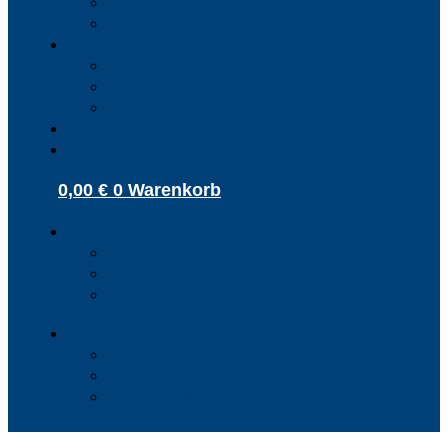
FAQ Kunden
FördeCARD registrieren
Infos für Betriebe
Akzeptanzpartner
Arbeitgeber
Terminbuchung
Gutschein-Shop
Kontakt
0,00
€
0
Warenkorb
Kunden Login
Partner Login
Arbeitgeber Login
Kunden Login
Partner Login
Arbeitgeber Login