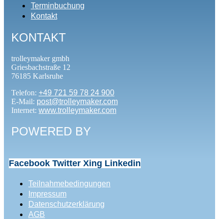
Terminbuchung
Kontakt
KONTAKT
trolleymaker gmbh
Griesbachstraße 12
76185 Karlsruhe
Telefon:
+49 721 59 78 24 900
E-Mail:
post@trolleymaker.com
Internet:
www.trolleymaker.com
POWERED BY
Facebook
Twitter
Xing
Linkedin
Teilnahmebedingungen
Impressum
Datenschutzerklärung
AGB