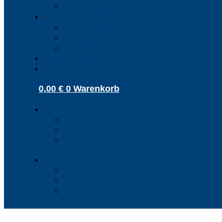
FördeCARD registrieren
Infos für Betriebe
Akzeptanzpartner
Arbeitgeber
Terminbuchung
Gutschein-Shop
Kontakt
0,00
€
0
Warenkorb
Kunden Login
Partner Login
Arbeitgeber Login
Kunden Login
Partner Login
Arbeitgeber Login