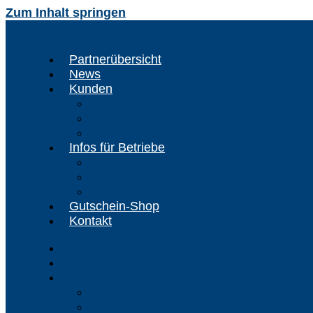
Zum Inhalt springen
Partnerübersicht
News
Kunden
Kunden-Info
FAQ Kunden
FördeCARD registrieren
Infos für Betriebe
Akzeptanzpartner
Arbeitgeber
Terminbuchung
Gutschein-Shop
Kontakt
Partnerübersicht
News
Kunden
Kunden-Info
FAQ Kunden