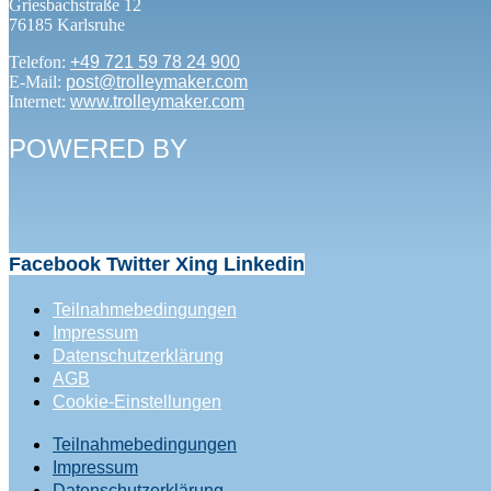
Griesbachstraße 12
76185 Karlsruhe
Telefon:
+49 721 59 78 24 900
E-Mail:
post@trolleymaker.com
Internet:
www.trolleymaker.com
POWERED BY
Facebook
Twitter
Xing
Linkedin
Teilnahmebedingungen
Impressum
Datenschutzerklärung
AGB
Cookie-Einstellungen
Teilnahmebedingungen
Impressum
Datenschutzerklärung