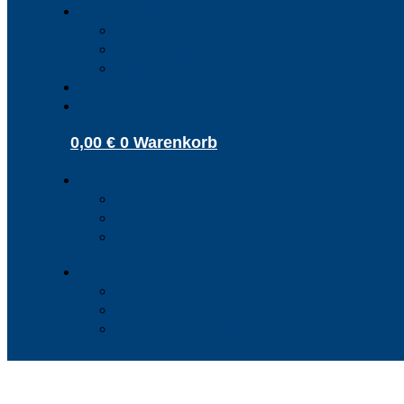
Infos für Betriebe
Akzeptanzpartner
Arbeitgeber
Terminbuchung
Gutschein-Shop
Kontakt
0,00
€
0
Warenkorb
Kunden Login
Partner Login
Arbeitgeber Login
Kunden Login
Partner Login
Arbeitgeber Login