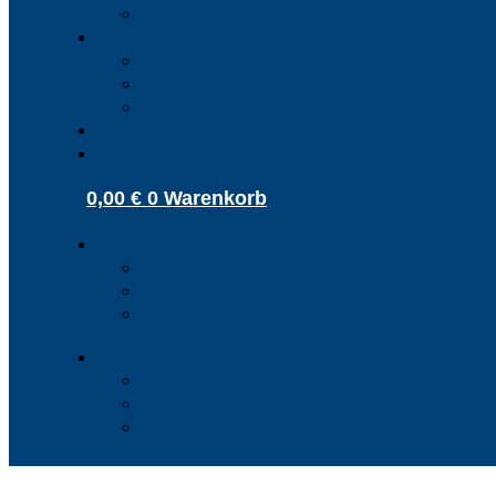
FördeCARD registrieren
Infos für Betriebe
Akzeptanzpartner
Arbeitgeber
Terminbuchung
Gutschein-Shop
Kontakt
0,00
€
0
Warenkorb
Kunden Login
Partner Login
Arbeitgeber Login
Kunden Login
Partner Login
Arbeitgeber Login