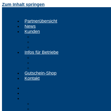
Zum Inhalt springen
Partnerübersicht
News
Kunden
Kunden-Info
FAQ Kunden
FördeCARD registrieren
Infos für Betriebe
Akzeptanzpartner
Arbeitgeber
Terminbuchung
Gutschein-Shop
Kontakt
Partnerübersicht
News
Kunden
Kunden-Info
FAQ Kunden