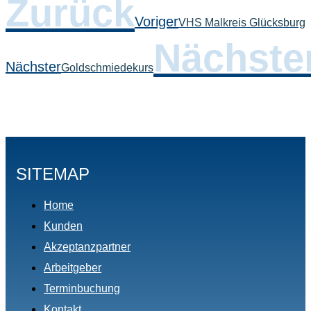
Zurück
Voriger
VHS Malkreis Glücksburg
Nächste
Nächster
Goldschmiedekurs
SITEMAP
Home
Kunden
Akzeptanzpartner
Arbeitgeber
Terminbuchung
Kontakt