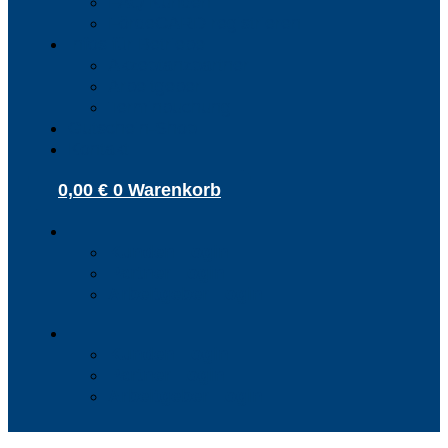
FAQ Kunden
FördeCARD registrieren
Infos für Betriebe
Akzeptanzpartner
Arbeitgeber
Terminbuchung
Gutschein-Shop
Kontakt
0,00
€
0
Warenkorb
Kunden Login
Partner Login
Arbeitgeber Login
Kunden Login
Partner Login
Arbeitgeber Login