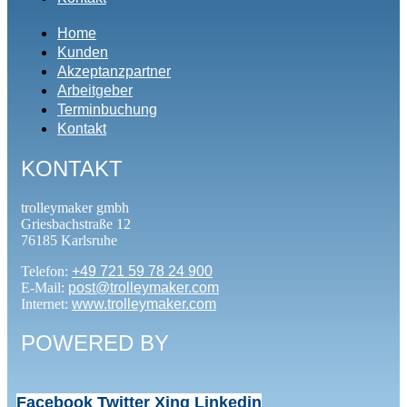
Home
Kunden
Akzeptanzpartner
Arbeitgeber
Terminbuchung
Kontakt
KONTAKT
trolleymaker gmbh
Griesbachstraße 12
76185 Karlsruhe
Telefon:
+49 721 59 78 24 900
E-Mail:
post@trolleymaker.com
Internet:
www.trolleymaker.com
POWERED BY
Facebook
Twitter
Xing
Linkedin