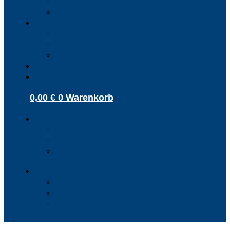
FAQ Kunden
FördeCARD registrieren
Infos für Betriebe
Akzeptanzpartner
Arbeitgeber
Terminbuchung
Gutschein-Shop
Kontakt
0,00
€
0
Warenkorb
Kunden Login
Partner Login
Arbeitgeber Login
Kunden Login
Partner Login
Arbeitgeber Login