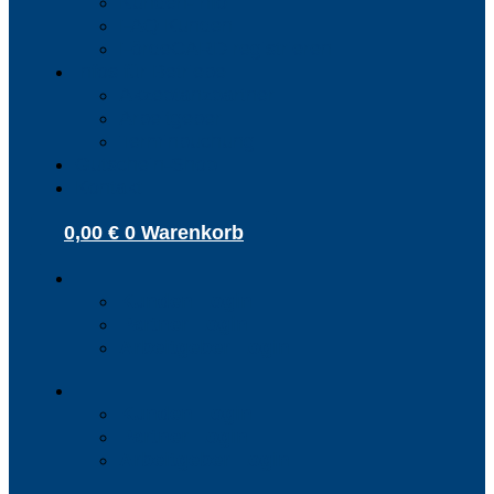
Kunden-Info
FAQ Kunden
FördeCARD registrieren
Infos für Betriebe
Akzeptanzpartner
Arbeitgeber
Terminbuchung
Gutschein-Shop
Kontakt
0,00
€
0
Warenkorb
Kunden Login
Partner Login
Arbeitgeber Login
Kunden Login
Partner Login
Arbeitgeber Login