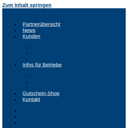
Zum Inhalt springen
Partnerübersicht
News
Kunden
Kunden-Info
FAQ Kunden
FördeCARD registrieren
Infos für Betriebe
Akzeptanzpartner
Arbeitgeber
Terminbuchung
Gutschein-Shop
Kontakt
Partnerübersicht
News
Kunden