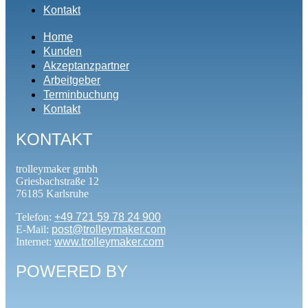
Kontakt
Home
Kunden
Akzeptanzpartner
Arbeitgeber
Terminbuchung
Kontakt
KONTAKT
trolleymaker gmbh
Griesbachstraße 12
76185 Karlsruhe
Telefon:
+49 721 59 78 24 900
E-Mail:
post@trolleymaker.com
Internet:
www.trolleymaker.com
POWERED BY