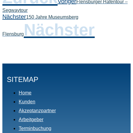
Voriger
Flensburger Hafentour –
Segwaytour
Nächster
150 Jahre Museumsberg
Nächster
Flensburg
SITEMAP
Home
Kunden
Akzeptanzpartner
Arbeitgeber
Terminbuchung