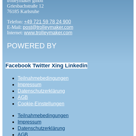
trolleymaker gmbh
Griesbachstraße 12
76185 Karlsruhe
Telefon:
+49 721 59 78 24 900
E-Mail:
post@trolleymaker.com
Internet:
www.trolleymaker.com
POWERED BY
Facebook
Twitter
Xing
Linkedin
Teilnahmebedingungen
Impressum
Datenschutzerklärung
AGB
Cookie-Einstellungen
Teilnahmebedingungen
Impressum
Datenschutzerklärung
AGB