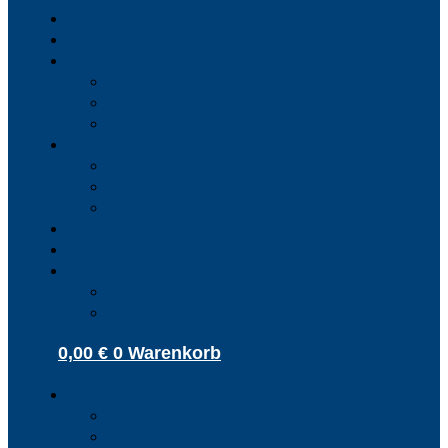
Partnerübersicht
News
Kunden
Kunden-Info
FAQ Kunden
FördeCARD registrieren
Infos für Betriebe
Akzeptanzpartner
Arbeitgeber
Terminbuchung
Gutschein-Shop
Kontakt
Deutsch
English
Dansk
0,00
€
0
Warenkorb
Kunden Login
Partner Login