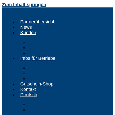
Zum Inhalt springen
Partnerübersicht
News
Kunden
Kunden-Info
FAQ Kunden
FördeCARD registrieren
Infos für Betriebe
Akzeptanzpartner
Arbeitgeber
Terminbuchung
Gutschein-Shop
Kontakt
Deutsch
English
Dansk